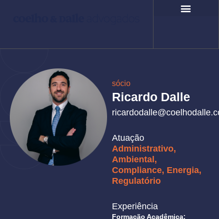
Ir
para
o
COMPROMISSO SOCIAL
FALE CONOSCO
conteúdo
sócio
Ricardo Dalle
ricardodalle@coelhodalle.
Atuação
Administrativo
,
Ambiental
,
Compliance
,
Energia
,
Regulatório
Experiência
Formação Acadêmica: