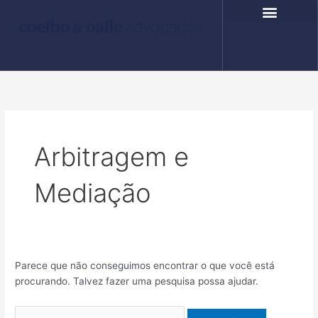
Ir
Pesquisar
para
por:
o
COMPROMISSO SOCIAL
FALE CONOSCO
conteúdo
Arbitragem e
Mediação
Parece que não conseguimos encontrar o que você está
procurando. Talvez fazer uma pesquisa possa ajudar.