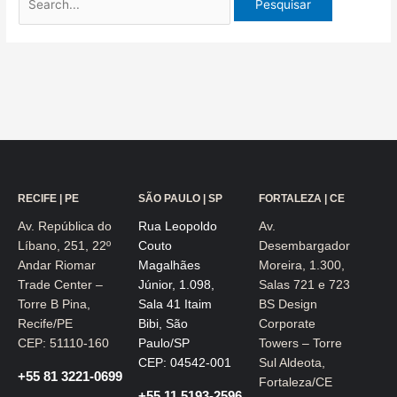
RECIFE | PE
SÃO PAULO | SP
FORTALEZA | CE
Av. República do
Rua Leopoldo
Av.
Líbano, 251, 22º
Couto
Desembargador
Andar Riomar
Magalhães
Moreira, 1.300,
Trade Center –
Júnior, 1.098,
Salas 721 e 723
Torre B Pina,
Sala 41 Itaim
BS Design
Recife/PE
Bibi, São
Corporate
CEP: 51110-160
Paulo/SP
Towers – Torre
CEP: 04542-001
Sul Aldeota,
+55 81 3221-0699
Fortaleza/CE
+55 11 5193-2596