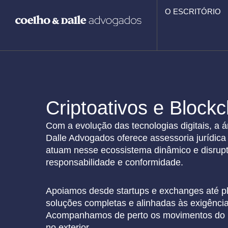
Ir
O ESCRITÓRIO
para
o
conteúdo
Criptoativos e Blockc
Com a evolução das tecnologias digitais, a 
Dalle Advogados oferece assessoria jurídica
atuam nesse ecossistema dinâmico e disrupt
responsabilidade e conformidade.
Apoiamos desde startups e
exchanges
até p
soluções completas e alinhadas às exigências 
Acompanhamos de perto os movimentos do m
no exterior.