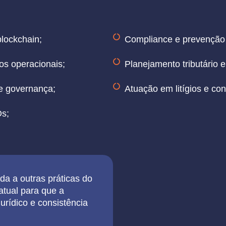
blockchain;
Compliance e prevenção 
os operacionais;
Planejamento tributário e
de governança;
Atuação em litígios e con
Os;
da a outras práticas do
 atual para que a
urídico e consistência