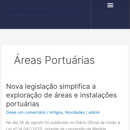
Ir
para
o
COMPROMISSO SOCIAL
FALE CONOSCO
conteúdo
Áreas Portuárias
Nova legislação simplifica a
Nova
legislação
exploração de áreas e instalações
simplifica
portuárias
a
exploração
Deixe um comentário
/
Artigos
,
Novidades
/
admin
de
No dia 25 de agosto foi publicado no Diário Oficial da União a
áreas
Lei nº 14.047/2020, oriunda da conversão da Medida
e