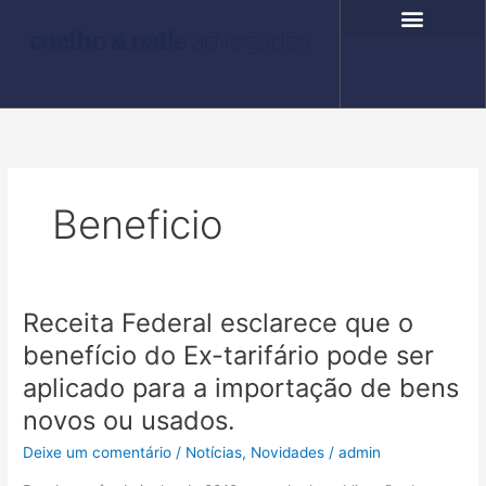
Ir
para
o
COMPROMISSO SOCIAL
FALE CONOSCO
conteúdo
Beneficio
Receita Federal esclarece que o
Receita
Federal
benefício do Ex-tarifário pode ser
esclarece
aplicado para a importação de bens
que
o
novos ou usados.
benefício
Deixe um comentário
/
Notícias
,
Novidades
/
admin
do
Ex-