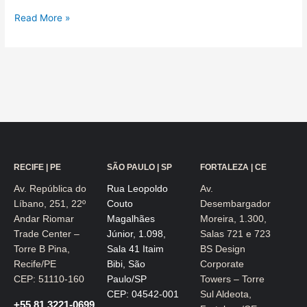
Read More »
RECIFE | PE
SÃO PAULO | SP
FORTALEZA | CE
Av. República do
Rua Leopoldo
Av.
Líbano, 251, 22º
Couto
Desembargador
Andar Riomar
Magalhães
Moreira, 1.300,
Trade Center –
Júnior, 1.098,
Salas 721 e 723
Torre B Pina,
Sala 41 Itaim
BS Design
Recife/PE
Bibi, São
Corporate
CEP: 51110-160
Paulo/SP
Towers – Torre
CEP: 04542-001
Sul Aldeota,
+55 81 3221-0699