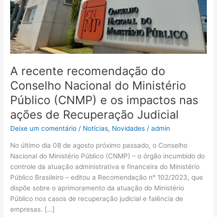
Ministério
Público
(CNMP)
e
os
impactos
A recente recomendação do
nas
Conselho Nacional do Ministério
ações
de
Público (CNMP) e os impactos nas
Recuperação
ações de Recuperação Judicial
Judicial
Deixe um comentário
/
Notícias
,
Novidades
/
admin
No último dia 08 de agosto próximo passado, o Conselho
Nacional do Ministério Público (CNMP) – o órgão incumbido do
controle da atuação administrativa e financeira do Ministério
Público Brasileiro – editou a Recomendação n° 102/2023, que
dispõe sobre o aprimoramento da atuação do Ministério
Público nos casos de recuperação judicial e falência de
empresas. […]