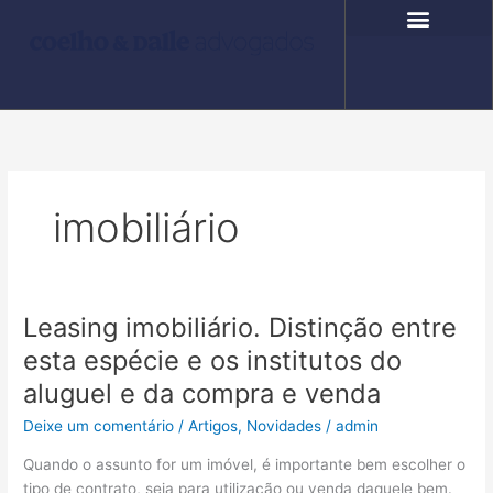
Ir
para
o
COMPROMISSO SOCIAL
FALE CONOSCO
conteúdo
imobiliário
Leasing imobiliário. Distinção entre
Leasing
imobiliário.
esta espécie e os institutos do
Distinção
aluguel e da compra e venda
entre
esta
Deixe um comentário
/
Artigos
,
Novidades
/
admin
espécie
Quando o assunto for um imóvel, é importante bem escolher o
e
tipo de contrato, seja para utilização ou venda daquele bem.
os