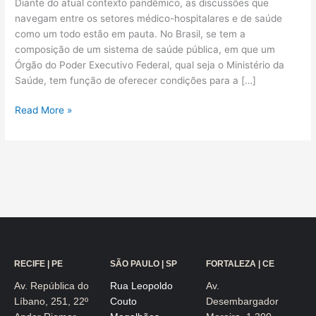
Diante do atual contexto pandêmico, as discussões que
no
navegam entre os setores médico-hospitalares e de saúde
cenário
como um todo estão em pauta. No Brasil, se tem a
pandêmico
composição de um sistema de saúde pública, em que um
e
Órgão do Poder Executivo Federal, qual seja o Ministério da
a
Saúde, tem função de oferecer condições para a […]
diluição
do
Read More »
reajuste
acumulado
no
ano
de
2020
para
o
ano
de
RECIFE | PE
SÃO PAULO | SP
FORTALEZA | CE
2021
Av. República do
Rua Leopoldo
Av.
Líbano, 251, 22º
Couto
Desembargador