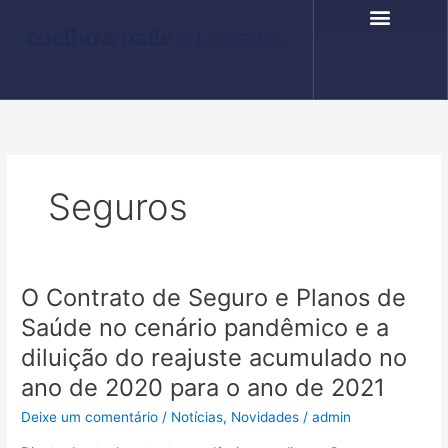
Ir
para
o
COMPROMISSO SOCIAL
FALE CONOSCO
conteúdo
Seguros
O Contrato de Seguro e Planos de
O
Contrato
Saúde no cenário pandêmico e a
de
diluição do reajuste acumulado no
Seguro
e
ano de 2020 para o ano de 2021
Planos
Deixe um comentário
/
Notícias
,
Novidades
/
admin
de
Saúde