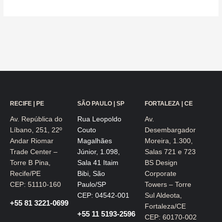
RECIFE | PE
SÃO PAULO | SP
FORTALEZA | CE
Av. República do
Rua Leopoldo
Av.
Líbano, 251, 22º
Couto
Desembargador
Andar Riomar
Magalhães
Moreira, 1.300,
Trade Center –
Júnior, 1.098,
Salas 721 e 723
Torre B Pina,
Sala 41 Itaim
BS Design
Recife/PE
Bibi, São
Corporate
CEP: 51110-160
Paulo/SP
Towers – Torre
CEP: 04542-001
Sul Aldeota,
+55 81 3221-0699
Fortaleza/CE
+55 11 5193-2596
CEP: 60170-002