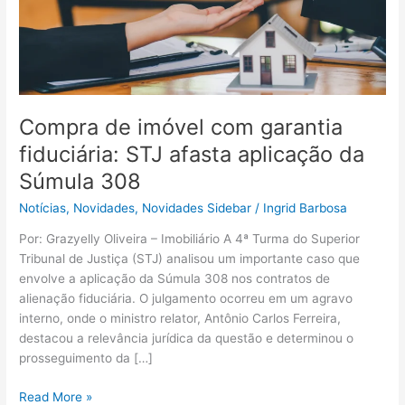
aplicação
da
Súmula
308
Compra de imóvel com garantia
fiduciária: STJ afasta aplicação da
Súmula 308
Notícias
,
Novidades
,
Novidades Sidebar
/
Ingrid Barbosa
Por: Grazyelly Oliveira – Imobiliário A 4ª Turma do Superior
Tribunal de Justiça (STJ) analisou um importante caso que
envolve a aplicação da Súmula 308 nos contratos de
alienação fiduciária. O julgamento ocorreu em um agravo
interno, onde o ministro relator, Antônio Carlos Ferreira,
destacou a relevância jurídica da questão e determinou o
prosseguimento da […]
Read More »