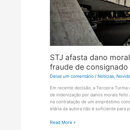
fraude
de
consignado
STJ afasta dano mora
fraude de consignado
Deixe um comentário
/
Notícias
,
Novid
Em recente decisão, a Terceira Turma 
de indenização por danos morais feito 
na contratação de um empréstimo cons
etária da autora não é suficiente para 
Read More »