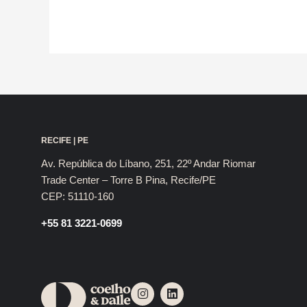
RECIFE | PE
Av. República do Líbano, 251, 22º Andar Riomar
Trade Center – Torre B Pina, Recife/PE
CEP: 51110-160
+55 81 3221-0699
I
L
n
i