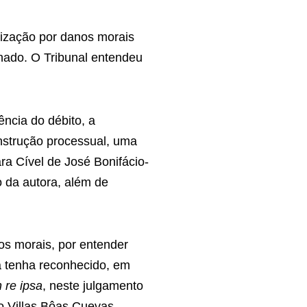
nização por danos morais
gnado. O Tribunal entendeu
ncia do débito, a
instrução processual, uma
ara Cível de José Bonifácio-
o da autora, além de
os morais, por entender
á tenha reconhecido, em
n re ipsa
, neste julgamento
do Villas Bôas Cuevas