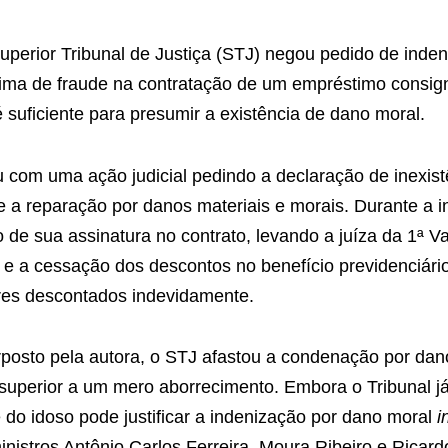
uperior Tribunal de Justiça (STJ) negou pedido de inde
vítima de fraude na contratação de um empréstimo consi
 suficiente para presumir a existência de dano moral.
 com uma ação judicial pedindo a declaração de inexistê
e a reparação por danos materiais e morais. Durante a 
ão de sua assinatura no contrato, levando a juíza da 1ª V
a e a cessação dos descontos no benefício previdenciári
res descontados indevidamente.
erposto pela autora, o STJ afastou a condenação por dan
 superior a um mero aborrecimento. Embora o Tribunal j
e do idoso pode justificar a indenização por dano moral
i
nistros Antônio Carlos Ferreira, Moura Ribeiro e Ricar