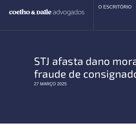
Ir
O ESCRITÓRIO
para
o
conteúdo
STJ afasta dano mor
fraude de consignad
27 MARÇO 2025