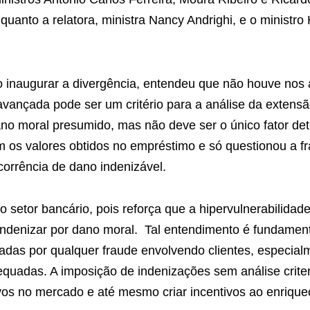
uanto a relatora, ministra Nancy Andrighi, e o ministro
ao inaugurar a divergência, entendeu que não houve no
avançada pode ser um critério para a análise da extens
no moral presumido, mas não deve ser o único fator det
m os valores obtidos no empréstimo e só questionou a f
corrência de dano indenizável.
o setor bancário, pois reforça que a hipervulnerabilidad
 indenizar por dano moral. Tal entendimento é fundament
lizadas por qualquer fraude envolvendo clientes, especi
uadas. A imposição de indenizações sem análise criteri
os no mercado e até mesmo criar incentivos ao enriqueci