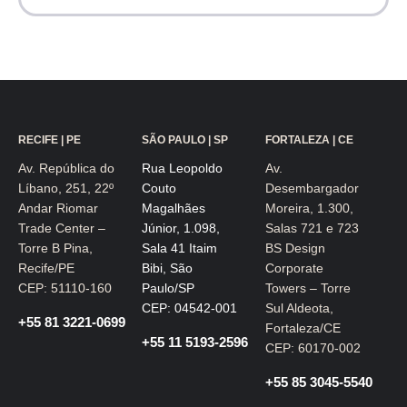
RECIFE | PE
SÃO PAULO | SP
FORTALEZA | CE
Av. República do
Rua Leopoldo
Av.
Líbano, 251, 22º
Couto
Desembargador
Andar Riomar
Magalhães
Moreira, 1.300,
Trade Center –
Júnior, 1.098,
Salas 721 e 723
Torre B Pina,
Sala 41 Itaim
BS Design
Recife/PE
Bibi, São
Corporate
CEP: 51110-160
Paulo/SP
Towers – Torre
CEP: 04542-001
Sul Aldeota,
+55 81 3221-0699
Fortaleza/CE
+55 11 5193-2596
CEP: 60170-002
+55 85 3045-5540