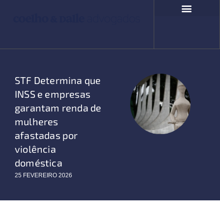
Ir
para
o
COMPROMISSO SOCIAL
FALE CONOSCO
conteúdo
STF Determina que
INSS e empresas
garantam renda de
mulheres
afastadas por
violência
doméstica
25 FEVEREIRO 2026