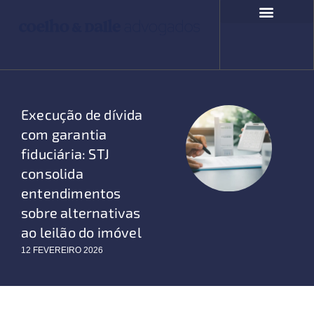
Ir
para
o
COMPROMISSO SOCIAL
FALE CONOSCO
conteúdo
Execução de dívida
com garantia
fiduciária: STJ
consolida
entendimentos
sobre alternativas
ao leilão do imóvel
12 FEVEREIRO 2026