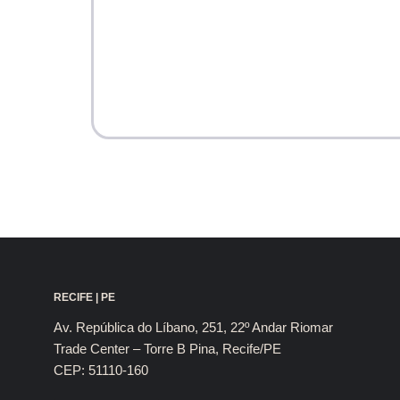
RECIFE | PE
Av. República do Líbano, 251, 22º Andar Riomar
Trade Center – Torre B Pina, Recife/PE
CEP: 51110-160