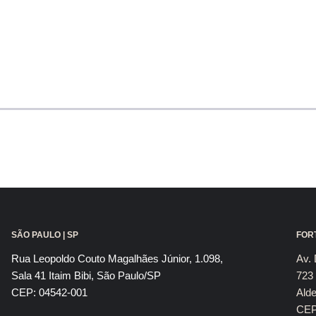
SÃO PAULO | SP
FORT
Rua Leopoldo Couto Magalhães Júnior, 1.098,
Av. 
Sala 41 Itaim Bibi, São Paulo/SP
723 
CEP: 04542-001
Alde
CEP