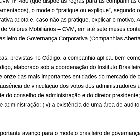
 ICVM nº 480 (que dispõe as regras para as companhias 
amentados), o modelo “pratique ou explique”, segundo 
ativa adota e, caso não as pratique, explicar o motivo.
de Valores Mobiliários – CVM, em até sete meses cont
Brasileiro de Governança Corporativa (Companhias Aberta
icas, previstas no Código, a companhia aplica, bem com
igo, elaborado sob a coordenação do Instituto Brasilei
e onze das mais importantes entidades do mercado de c
 ausência de vinculação dos votos dos administradores 
te do conselho de administração e do diretor presidente;
 administração; (iv) a existência de uma área de auditor
ortante avanço para o modelo brasileiro de governança c