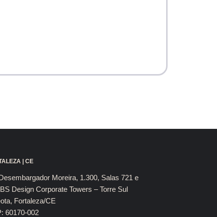
ALEZA | CE
Desembargador Moreira, 1.300, Salas 721 e
BS Design Corporate Towers – Torre Sul
ota, Fortaleza/CE
: 60170-002