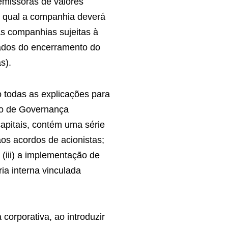
emissoras de valores
o qual a companhia deverá
 As companhias sujeitas à
ados do encerramento do
s).
o todas as explicações para
ro de Governança
apitais, contém uma série
aos acordos de acionistas;
 (iii) a implementação de
ia interna vinculada
orporativa, ao introduzir