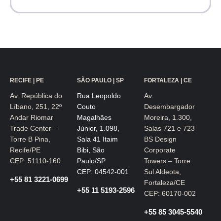
RECIFE | PE
SÃO PAULO | SP
FORTALEZA | CE
Av. República do
Rua Leopoldo
Av.
Líbano, 251, 22º
Couto
Desembargador
Andar Riomar
Magalhães
Moreira, 1.300,
Trade Center –
Júnior, 1.098,
Salas 721 e 723
Torre B Pina,
Sala 41 Itaim
BS Design
Recife/PE
Bibi, São
Corporate
CEP: 51110-160
Paulo/SP
Towers – Torre
CEP: 04542-001
Sul Aldeota,
+55 81 3221-0699
Fortaleza/CE
+55 11 5193-2596
CEP: 60170-002
+55 85 3045-5540