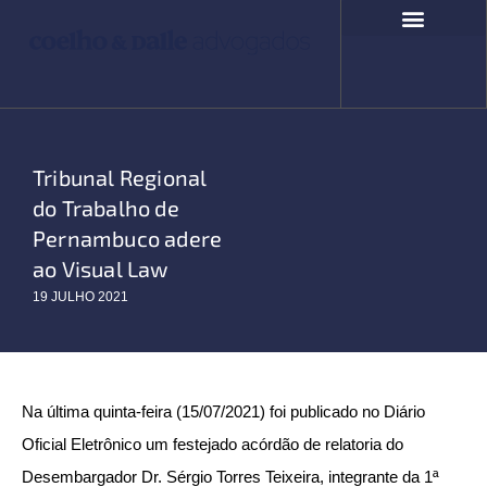
Ir
para
o
COMPROMISSO SOCIAL
FALE CONOSCO
conteúdo
Tribunal Regional
do Trabalho de
Pernambuco adere
ao Visual Law
19 JULHO 2021
Na última quinta-feira (15/07/2021) foi publicado no Diário
Oficial Eletrônico um festejado acórdão de relatoria do
Desembargador Dr. Sérgio Torres Teixeira, integrante da 1ª