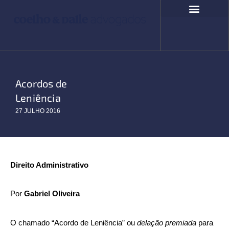
Ir
para
o
COMPROMISSO SOCIAL
FALE CONOSCO
conteúdo
Acordos de
Leniência
27 JULHO 2016
Direito Administrativo
Por
Gabriel Oliveira
O chamado “Acordo de Leniência” ou
delação premiada
para