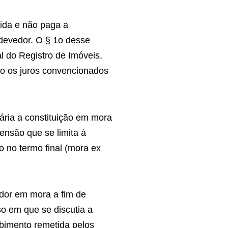
cida e não paga a
 devedor. O § 1o desse
al do Registro de Imóveis,
mo os juros convencionados
sária a constituição em mora
ensão que se limita à
 no termo final (mora ex
edor em mora a fim de
aso em que se discutia a
ebimento remetida pelos