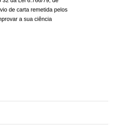
o 32 da Lei 6.766/79, de
vio de carta remetida pelos
provar a sua ciência
.