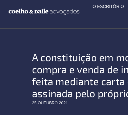
Ir
O ESCRITÓRIO
para
o
conteúdo
A constituição em m
compra e venda de i
feita mediante carta
assinada pelo própr
25 OUTUBRO 2021