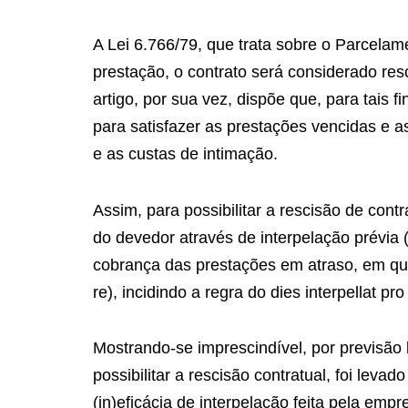
A Lei 6.766/79, que trata sobre o Parcelam
prestação, o contrato será considerado res
artigo, por sua vez, dispõe que, para tais f
para satisfazer as prestações vencidas e
e as custas de intimação.
Assim, para possibilitar a rescisão de con
do devedor através de interpelação prévia 
cobrança das prestações em atraso, em qu
re), incidindo a regra do dies interpellat pr
Mostrando-se imprescindível, por previsão 
possibilitar a rescisão contratual, foi lev
(in)eficácia de interpelação feita pela em