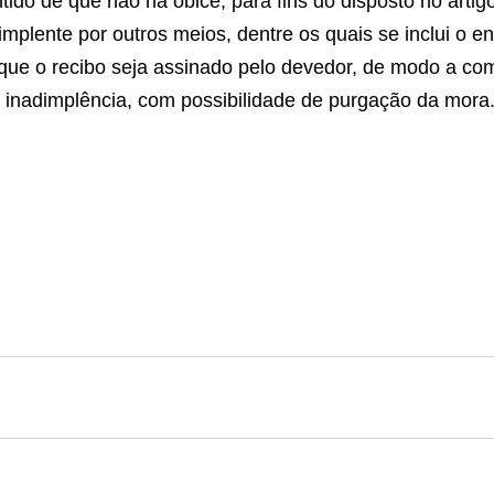
ido de que não há óbice, para fins do disposto no artig
mplente por outros meios, dentre os quais se inclui o en
que o recibo seja assinado pelo devedor, de modo a com
 inadimplência, com possibilidade de purgação da mora