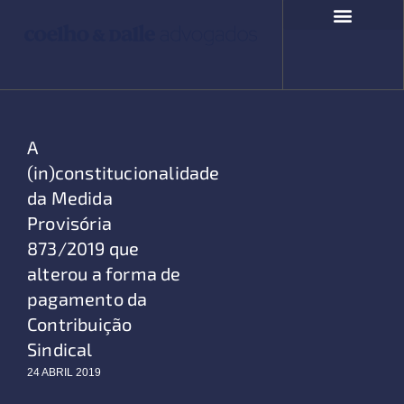
Ir
para
o
COMPROMISSO SOCIAL
FALE CONOSCO
conteúdo
A
(in)constitucionalidade
da Medida
Provisória
873/2019 que
alterou a forma de
pagamento da
Contribuição
Sindical
24 ABRIL 2019