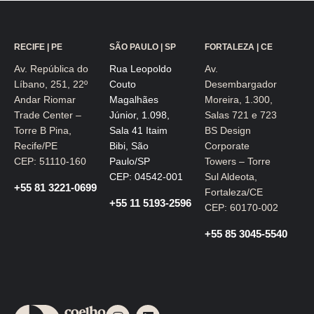
RECIFE | PE
SÃO PAULO | SP
FORTALEZA | CE
Av. República do
Rua Leopoldo
Av.
Líbano, 251, 22º
Couto
Desembargador
Andar Riomar
Magalhães
Moreira, 1.300,
Trade Center –
Júnior, 1.098,
Salas 721 e 723
Torre B Pina,
Sala 41 Itaim
BS Design
Recife/PE
Bibi, São
Corporate
CEP: 51110-160
Paulo/SP
Towers – Torre
CEP: 04542-001
Sul Aldeota,
+55 81 3221-0699
Fortaleza/CE
+55 11 5193-2596
CEP: 60170-002
+55 85 3045-5540
I
L