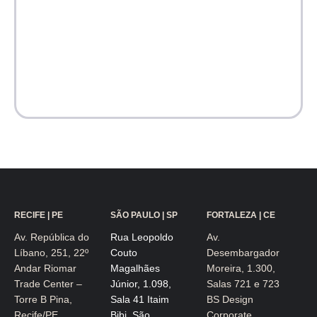
RECIFE | PE
SÃO PAULO | SP
FORTALEZA | CE
Av. República do
Rua Leopoldo
Av.
Líbano, 251, 22º
Couto
Desembargador
Andar Riomar
Magalhães
Moreira, 1.300,
Trade Center –
Júnior, 1.098,
Salas 721 e 723
Torre B Pina,
Sala 41 Itaim
BS Design
Recife/PE
Bibi, São
Corporate