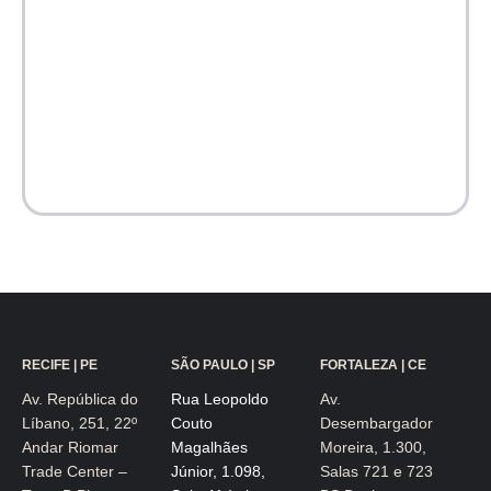
RECIFE | PE
SÃO PAULO | SP
FORTALEZA | CE
Av. República do
Rua Leopoldo
Av.
Líbano, 251, 22º
Couto
Desembargador
Andar Riomar
Magalhães
Moreira, 1.300,
Trade Center –
Júnior, 1.098,
Salas 721 e 723