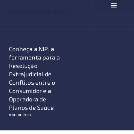
Ir
para
o
COMPROMISSO SOCIAL
FALE CONOSCO
conteúdo
Conheça a NIP: a
ferramenta para a
Resolução
Extrajudicial de
Conflitos entre o
Consumidor e a
Operadora de
Planos de Saúde
8 ABRIL 2021