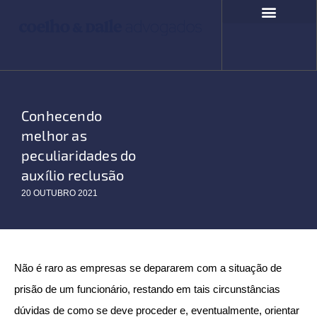
Ir
para
o
COMPROMISSO SOCIAL
FALE CONOSCO
conteúdo
Conhecendo
melhor as
peculiaridades do
auxílio reclusão
20 OUTUBRO 2021
Não é raro as empresas se depararem com a situação de
prisão de um funcionário, restando em tais circunstâncias
dúvidas de como se deve proceder e, eventualmente, orientar