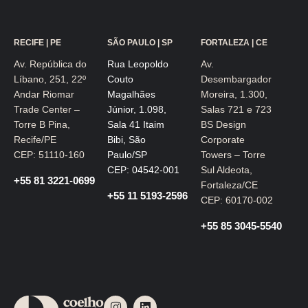
RECIFE | PE
SÃO PAULO | SP
FORTALEZA | CE
Av. República do
Rua Leopoldo
Av.
Líbano, 251, 22º
Couto
Desembargador
Andar Riomar
Magalhães
Moreira, 1.300,
Trade Center –
Júnior, 1.098,
Salas 721 e 723
Torre B Pina,
Sala 41 Itaim
BS Design
Recife/PE
Bibi, São
Corporate
CEP: 51110-160
Paulo/SP
Towers – Torre
CEP: 04542-001
Sul Aldeota,
+55 81 3221-0699
Fortaleza/CE
+55 11 5193-2596
CEP: 60170-002
+55 85 3045-5540
I
L