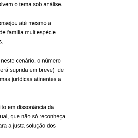
lvem o tema sob análise.
á ensejou até mesmo a
de família multiespécie
s.
, neste cenário, o número
será suprida em breve) de
mas jurídicas atinentes a
eito em dissonância da
tual, que não só reconheça
ra a justa solução dos