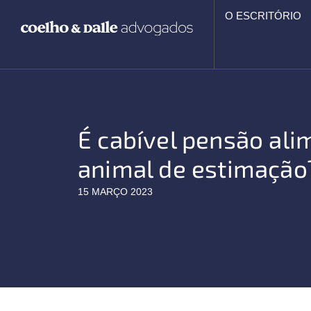
Ir
O ESCRITÓRIO
para
o
conteúdo
É cabível pensão ali
animal de estimação
15 MARÇO 2023