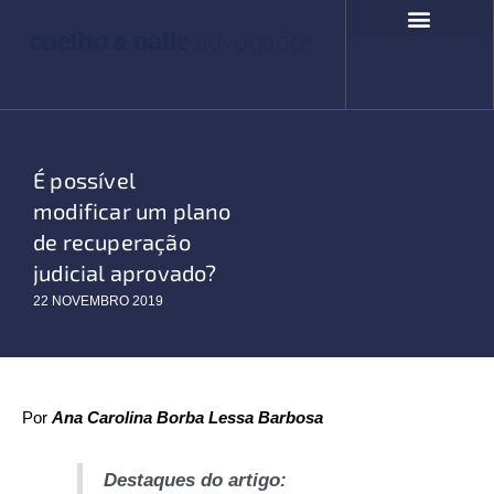
Ir
para
o
COMPROMISSO SOCIAL
FALE CONOSCO
conteúdo
É possível
modificar um plano
de recuperação
judicial aprovado?
22 NOVEMBRO 2019
Por
Ana Carolina Borba Lessa Barbosa
Destaques do artigo: