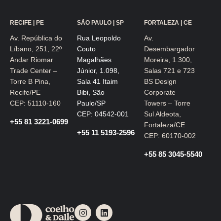
RECIFE | PE
SÃO PAULO | SP
FORTALEZA | CE
Av. República do
Rua Leopoldo
Av.
Líbano, 251, 22º
Couto
Desembargador
Andar Riomar
Magalhães
Moreira, 1.300,
Trade Center –
Júnior, 1.098,
Salas 721 e 723
Torre B Pina,
Sala 41 Itaim
BS Design
Recife/PE
Bibi, São
Corporate
CEP: 51110-160
Paulo/SP
Towers – Torre
CEP: 04542-001
Sul Aldeota,
+55 81 3221-0699
Fortaleza/CE
+55 11 5193-2596
CEP: 60170-002
+55 85 3045-5540
I
L
n
i