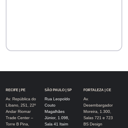
RECIFE | PE
SÃO PAULO | SP
FORTALEZA | CE
Av. República do
Rua Leopoldo
Av.
Líbano, 251, 22º
Couto
Desembargador
Andar Riomar
Magalhães
Moreira, 1.300,
Trade Center –
Júnior, 1.098,
Salas 721 e 723
Torre B Pina,
Sala 41 Itaim
BS Design