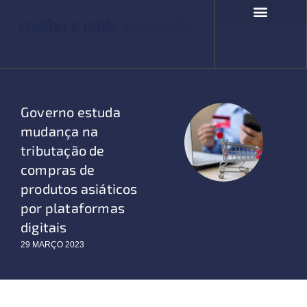
Ir
para
o
COMPROMISSO SOCIAL
FALE CONOSCO
conteúdo
Governo estuda
mudança na
tributação de
compras de
produtos asiáticos
por plataformas
digitais
29 MARÇO 2023