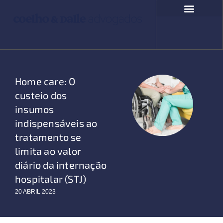
Ir
para
o
COMPROMISSO SOCIAL
FALE CONOSCO
conteúdo
Home care: O
custeio dos
insumos
indispensáveis ao
tratamento se
limita ao valor
diário da internação
hospitalar (STJ)
20 ABRIL 2023