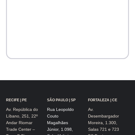
RECIFE | PE
SÃO PAULO | SP
FORTALEZA | CE
Av. República do
Rua Leopoldo
Av.
Líbano, 251, 22º
Couto
Desembargador
Andar Riomar
Magalhães
Moreira, 1.300,
Trade Center –
Júnior, 1.098,
Salas 721 e 723