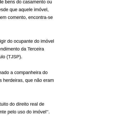
e de bens do casamento ou
esde que aquele imóvel,
o em comento, encontra-se
xigir do ocupante do imóvel
endimento da Terceira
ulo (TJSP).
enado a companheira do
s herdeiras, que não eram
ito do direito real de
te pelo uso do imóvel’’.