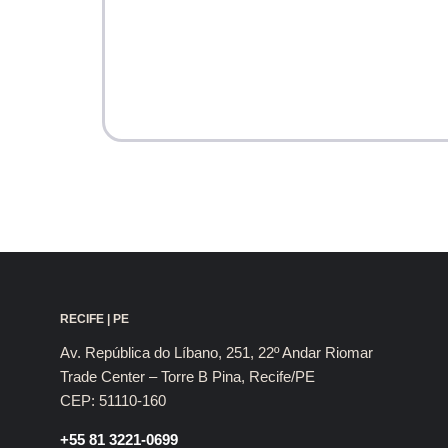
RECIFE | PE
Av. República do Líbano, 251, 22º Andar Riomar
Trade Center – Torre B Pina, Recife/PE
CEP: 51110-160
+55 81 3221-0699