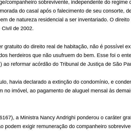
njuge/companheiro sobrevivente, independente do regim
 morada do casal após o falecimento de seu consorte, d
em de natureza residencial a ser inventariado. O direit
Civil de 2002.
r gratuito do direito real de habitação, não é possível e
r dos herdeiros que não usufruem do bem. Esse foi o ent
) ao reformar acórdão do Tribunal de Justiça de São Pa
ulo, havia declarado a extinção do condomínio, e cond
iam no imóvel, ao pagamento de aluguel mensal às demai
67), a Ministra Nancy Andrighi ponderou o caráter gratu
não podem exigir remuneração do companheiro sobreviven