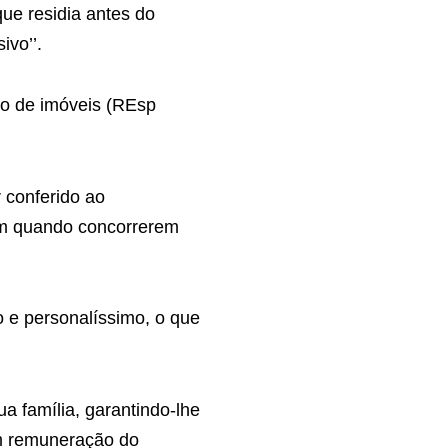
que residia antes do
ivo’’.
tro de imóveis (REsp
r conferido ao
m quando concorrerem
io e personalíssimo, o que
a família, garantindo-lhe
em remuneração do