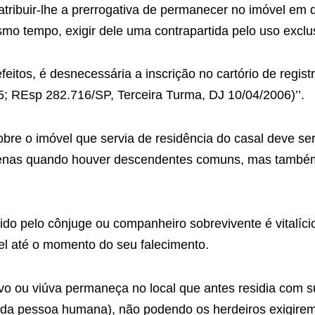
atribuir-lhe a prerrogativa de permanecer no imóvel em 
o tempo, exigir dele uma contrapartida pelo uso exclus
efeitos, é desnecessária a inscrição no cartório de regis
; REsp 282.716/SP, Terceira Turma, DJ 10/04/2006)’’.
 sobre o imóvel que servia de residência do casal deve se
penas quando houver descendentes comuns, mas també
etido pelo cônjuge ou companheiro sobrevivente é vitalíc
el até o momento do seu falecimento.
úvo ou viúva permaneça no local que antes residia com su
e da pessoa humana), não podendo os herdeiros exigir