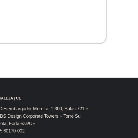
ALEZA | CE
Desembargador Moreira, 1.300, Salas 721 e
BS Design Corporate Towers – Torre Sul
ota, Fortaleza/CE
: 60170-002