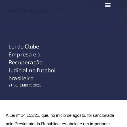
Ir
para
o
COMPROMISSO SOCIAL
FALE CONOSCO
conteúdo
Lei do Clube –
Empresa e a
Recuperação
Judicial no futebol
brasileiro
21 SETEMBRO 2021
A Lei n° 14.193/21, que, no início de agosto, foi sancionada
pelo Presidente da República, estabelece um importante