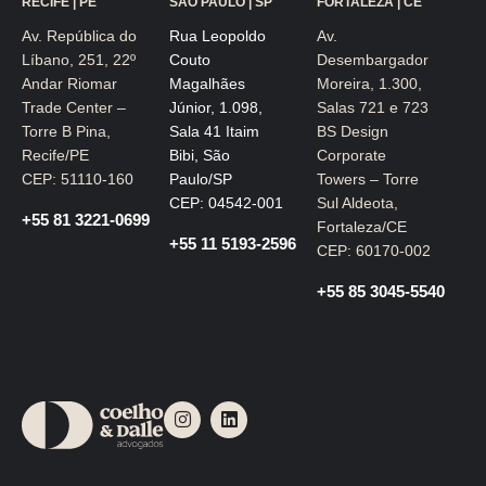
RECIFE | PE
SÃO PAULO | SP
FORTALEZA | CE
Av. República do
Rua Leopoldo
Av.
Líbano, 251, 22º
Couto
Desembargador
Andar Riomar
Magalhães
Moreira, 1.300,
Trade Center –
Júnior, 1.098,
Salas 721 e 723
Torre B Pina,
Sala 41 Itaim
BS Design
Recife/PE
Bibi, São
Corporate
CEP: 51110-160
Paulo/SP
Towers – Torre
CEP: 04542-001
Sul Aldeota,
+55 81 3221-0699
Fortaleza/CE
+55 11 5193-2596
CEP: 60170-002
+55 85 3045-5540
I
L
n
i
s
n
t
k
a
e