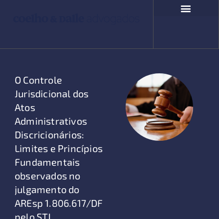
Ir
para
o
COMPROMISSO SOCIAL
FALE CONOSCO
conteúdo
O Controle
Jurisdicional dos
Atos
Administrativos
Discricionários:
Limites e Princípios
Fundamentais
observados no
julgamento do
AREsp 1.806.617/DF
pelo STJ