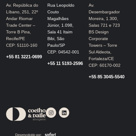
Av. República do
Rua Leopoldo
Av.
Líbano, 251, 22º
Couto
Desembargador
Andar Riomar
Magalhães
Moreira, 1.300,
Trade Center –
Júnior, 1.098,
Salas 721 e 723
Torre B Pina,
Sala 41 Itaim
BS Design
Recife/PE
Bibi, São
Corporate
CEP: 51110-160
Paulo/SP
Towers – Torre
CEP: 04542-001
Sul Aldeota,
+55 81 3221-0699
Fortaleza/CE
+55 11 5193-2596
CEP: 60170-002
+55 85 3045-5540
I
L
n
i
s
n
t
k
a
e
g
d
Desenvolvido por: