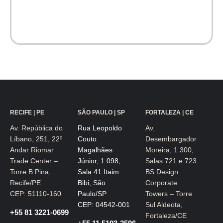
RECIFE | PE
SÃO PAULO | SP
FORTALEZA | CE
Av. República do
Rua Leopoldo
Av.
Líbano, 251, 22º
Couto
Desembargador
Andar Riomar
Magalhães
Moreira, 1.300,
Trade Center –
Júnior, 1.098,
Salas 721 e 723
Torre B Pina,
Sala 41 Itaim
BS Design
Recife/PE
Bibi, São
Corporate
CEP: 51110-160
Paulo/SP
Towers – Torre
CEP: 04542-001
Sul Aldeota,
+55 81 3221-0699
Fortaleza/CE