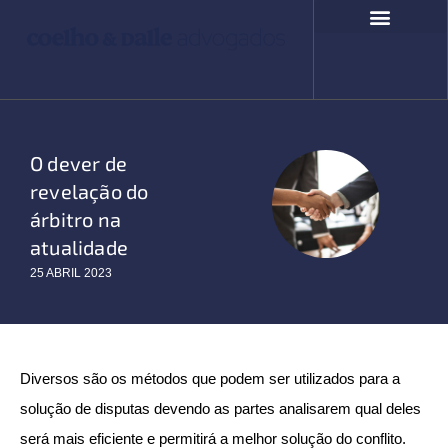
Ir
para
o
COMPROMISSO SOCIAL
FALE CONOSCO
conteúdo
O dever de
revelação do
árbitro na
atualidade
25 ABRIL 2023
Diversos são os métodos que podem ser utilizados para a
solução de disputas devendo as partes analisarem qual deles
será mais eficiente e permitirá a melhor solução do conflito.