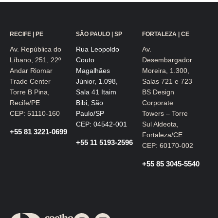
RECIFE | PE
SÃO PAULO | SP
FORTALEZA | CE
Av. República do
Rua Leopoldo
Av.
Líbano, 251, 22º
Couto
Desembargador
Andar Riomar
Magalhães
Moreira, 1.300,
Trade Center –
Júnior, 1.098,
Salas 721 e 723
Torre B Pina,
Sala 41 Itaim
BS Design
Recife/PE
Bibi, São
Corporate
CEP: 51110-160
Paulo/SP
Towers – Torre
CEP: 04542-001
Sul Aldeota,
+55 81 3221-0699
Fortaleza/CE
+55 11 5193-2596
CEP: 60170-002
+55 85 3045-5540
I
L