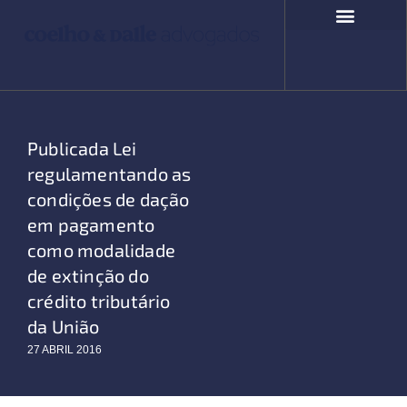
Ir
para
o
COMPROMISSO SOCIAL
FALE CONOSCO
conteúdo
Publicada Lei
regulamentando as
condições de dação
em pagamento
como modalidade
de extinção do
crédito tributário
da União
27 ABRIL 2016