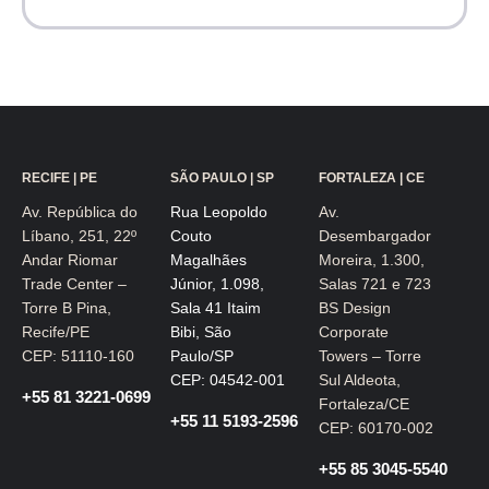
RECIFE | PE
SÃO PAULO | SP
FORTALEZA | CE
Av. República do
Rua Leopoldo
Av.
Líbano, 251, 22º
Couto
Desembargador
Andar Riomar
Magalhães
Moreira, 1.300,
Trade Center –
Júnior, 1.098,
Salas 721 e 723
Torre B Pina,
Sala 41 Itaim
BS Design
Recife/PE
Bibi, São
Corporate
CEP: 51110-160
Paulo/SP
Towers – Torre
CEP: 04542-001
Sul Aldeota,
+55 81 3221-0699
Fortaleza/CE
+55 11 5193-2596
CEP: 60170-002
+55 85 3045-5540