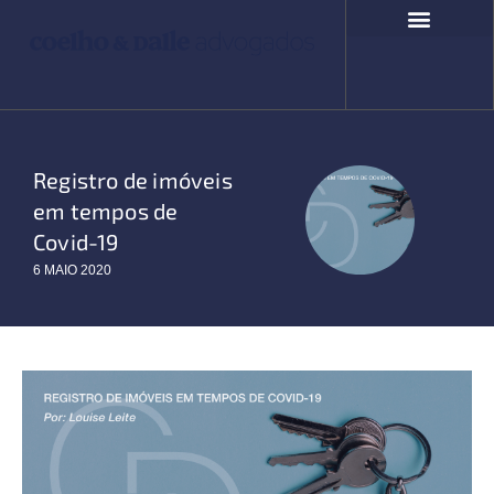
Ir
para
o
COMPROMISSO SOCIAL
FALE CONOSCO
conteúdo
Registro de imóveis
em tempos de
Covid-19
6 MAIO 2020