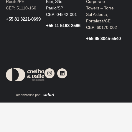
Recife/PE
Bibi, São
Corporate
CEP: 51110-160
Paulo/SP
Towers – Torre
CEP: 04542-001
Sul Aldeota,
+55 81 3221-0699
Fortaleza/CE
+55 11 5193-2596
CEP: 60170-002
+55 85 3045-5540
I
L
n
i
s
n
t
k
a
e
g
d
Desenvolvido por:
r
i
a
n
m