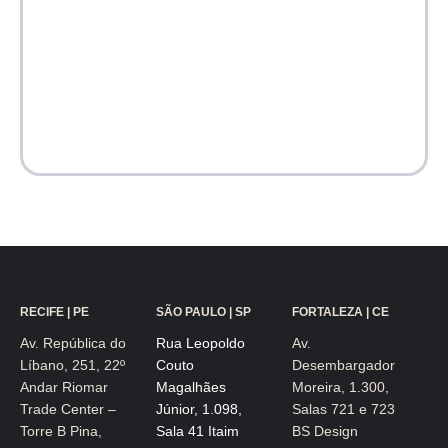
RECIFE | PE
SÃO PAULO | SP
FORTALEZA | CE
Av. República do
Rua Leopoldo
Av.
Líbano, 251, 22º
Couto
Desembargador
Andar Riomar
Magalhães
Moreira, 1.300,
Trade Center –
Júnior, 1.098,
Salas 721 e 723
Torre B Pina,
Sala 41 Itaim
BS Design