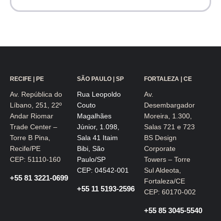
RECIFE | PE
SÃO PAULO | SP
FORTALEZA | CE
Av. República do
Rua Leopoldo
Av.
Líbano, 251, 22º
Couto
Desembargador
Andar Riomar
Magalhães
Moreira, 1.300,
Trade Center –
Júnior, 1.098,
Salas 721 e 723
Torre B Pina,
Sala 41 Itaim
BS Design
Recife/PE
Bibi, São
Corporate
CEP: 51110-160
Paulo/SP
Towers – Torre
CEP: 04542-001
Sul Aldeota,
+55 81 3221-0699
Fortaleza/CE
+55 11 5193-2596
CEP: 60170-002
+55 85 3045-5540