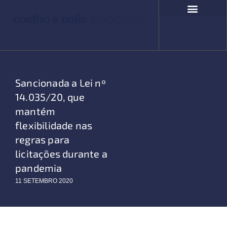
Ir
para
o
COMPROMISSO SOCIAL
FALE CONOSCO
conteúdo
Sancionada a Lei nº
14.035/20, que
mantém
flexibilidade nas
regras para
licitações durante a
pandemia
11 SETEMBRO 2020