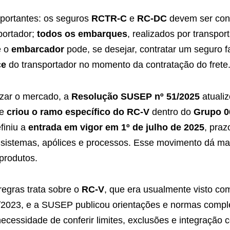
mportantes: os seguros
RCTR-C
e
RC-DC
devem ser con
portador;
todos os embarques
, realizados por transpor
e o
embarcador
pode, se desejar, contratar um seguro f
ce
do transportador no momento da contratação do frete
izar o mercado, a
Resolução SUSEP nº 51/2025
atualiz
e
criou o ramo específico do RC-V
dentro do
Grupo 0
finiu a
entrada em vigor em 1º de julho de 2025
, praz
istemas, apólices e processos. Esse movimento dá mais
 produtos.
egras trata sobre o
RC-V
, que era usualmente visto com
9/2023, e a SUSEP publicou orientações e normas comp
cessidade de conferir limites, exclusões e integração