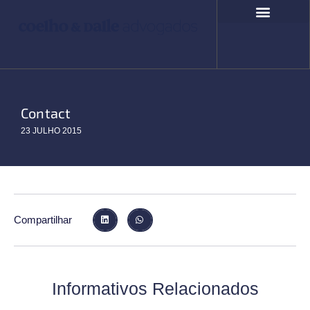
Ir
para
o
COMPROMISSO SOCIAL
FALE CONOSCO
conteúdo
Contact
23 JULHO 2015
Compartilhar
Informativos Relacionados