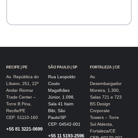
RECIFE | PE
SÃO PAULO | SP
FORTALEZA | CE
Av. República do
Rua Leopoldo
Av.
Líbano, 251, 22º
Couto
Desembargador
Andar Riomar
Magalhães
Moreira, 1.300,
Trade Center –
Júnior, 1.098,
Salas 721 e 723
Torre B Pina,
Sala 41 Itaim
BS Design
Recife/PE
Bibi, São
Corporate
CEP: 51110-160
Paulo/SP
Towers – Torre
CEP: 04542-001
Sul Aldeota,
+55 81 3221-0699
Fortaleza/CE
+55 11 5193-2596
CEP: 60170-002